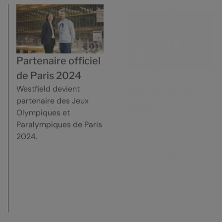
Partenaire officiel
Sponsorisation du
de Paris 2024
Prix Performance
Westfield devient
Média
partenaire des Jeux
Olympiques et
Westfield Rise est mis à
Paralympiques de Paris
l'honneur lors de la
2024.
cérémonie du Prix
Agence Média de
l'année 2023 en tant
que jury et sponsor du
Prix de la performance
média.