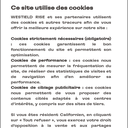
Ce site utilise des cookies
Créer des lieux durables qui réinventent le vivre
WESTIELD RISE et ses partenaires utilisent
ensemble
des cookies et autres traceurs afin de vous
offrir la meilleure expérience sur notre site :
SUIVEZ-NOUS SUR
Cookies strictement nécessaires (obligatoire)
:
ces cookies garantissent le bon
Mentions légales
fonctionnement du site et permettent son
Politique de confidentialité
optimisation.
Cookies
Cookies de performance :
ces cookies nous
permettent de mesurer la fréquentation du
Do Not Sell or Share my personnal information
site, de réaliser des statistiques de visites et
CGV
de navigation afin d’en améliorer sa
© 2023 Westfield Rise
performance.
Cookies de ciblage publicitaire :
ces cookies
nous permettent de vous proposer des
contenus ciblés adaptés à vos centres
d’intérêts, y compris sur des sites de tiers.
Si vous êtes résident Californien, en cliquant
sur « Tout refuser », vous exercez votre droit
d’opposition à la vente et aux partages