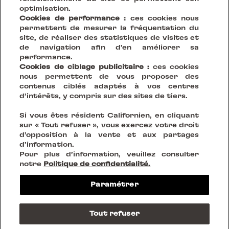
optimisation.
Cookies de performance :
ces cookies nous
permettent de mesurer la fréquentation du
site, de réaliser des statistiques de visites et
de navigation afin d’en améliorer sa
performance.
Cookies de ciblage publicitaire :
ces cookies
Votre Vision, Notre Scène.
nous permettent de vous proposer des
contenus ciblés adaptés à vos centres
d’intérêts, y compris sur des sites de tiers.
Créer des lieux durables qui réinventent le vivre
Si vous êtes résident Californien, en cliquant
ensemble
sur « Tout refuser », vous exercez votre droit
d’opposition à la vente et aux partages
d’information.
SUIVEZ-NOUS SUR
Pour plus d’information, veuillez consulter
notre
Politique de confidentialité.
Mentions légales
Paramétrer
Politique de confidentialité
Cookies
Do Not Sell or Share my personnal information
Tout refuser
CGV