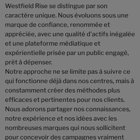
1
Westfield Rise se distingue par son
2
0
caractère unique. Nous évoluons sous une
3
1
4
marque de confiance, renommée et
2
5
3
appréciée, avec une qualité d'actifs inégalée
6
0
4
0
et une plateforme médiatique et
0
0
7
1
5
0
1
expérientielle prisée par un public engagé,
1
1
8
2
6
1
2
2
2
9
prêt à dépenser.
3
7
2
3
3
3
0
4
8
Notre approche ne se limite pas à suivre ce
3
4
4
4
1
5
9
4
5
qui fonctionne déjà dans nos centres, mais à
5
5
2
6
0
5
6
0
constamment créer des méthodes plus
6
6
3
7
1
6
7
0
1
7
7
4
efficaces et pertinentes pour nos clients.
8
2
7
8
1
2
8
8
5
9
3
Nous adorons partager nos connaissances,
8
9
2
3
9
9
6
0
4
9
0
notre expérience et nos idées avec les
3
4
0
0
7
1
5
0
1
4
5
nombreuses marques qui nous sollicitent
1
1
8
2
6
1
2
5
6
2
2
9
pour concevoir des campagnes vraiment
3
7