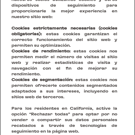
estudios de casos
dispositivos de seguimiento para
proporcionarle la mejor experiencia en
nuestro sitio web:
Cookies estrictamente necesarias (cookies
obligatorias):
estas cookies garantizan el
correcto funcionamiento del sitio web y
permiten su optimización.
Cookies de rendimiento:
estas cookies nos
permiten medir el número de visitas al sitio
web y realizar estadísticas de visita y
navegación con el fin de mejorar su
rendimiento.
Cookies de segmentación:
estas cookies nos
permiten ofrecerle contenidos segmentados
adaptados a sus intereses, incluyendo en
sitios web de terceros.
Tu Visión, Nuestro Escenario.
Para los residentes en California, active la
opción “Rechazar todas” para optar por no
Crear lugares sostenibles que reinventen la convivencia
vender o compartir sus datos personales
recabados a través de tecnologías de
seguimiento en la página web.
SÍGUENOS EN