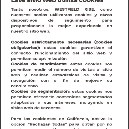
Este sitio web utiliza cookies
Obtén las últimas novedades y
Tanto nosotros, WESTFIELD RISE, como
nuestros socios utilizamos cookies y otros
estudios de casos
dispositivos de seguimiento para
proporcionarle la mejor experiencia en
nuestro sitio web:
Cookies estrictamente necesarias (cookies
obligatorias):
estas cookies garantizan el
correcto funcionamiento del sitio web y
permiten su optimización.
Cookies de rendimiento:
estas cookies nos
permiten medir el número de visitas al sitio
web y realizar estadísticas de visita y
navegación con el fin de mejorar su
rendimiento.
Cookies de segmentación:
estas cookies nos
permiten ofrecerle contenidos segmentados
adaptados a sus intereses, incluyendo en
sitios web de terceros.
Tu Visión, Nuestro Escenario.
Para los residentes en California, active la
opción “Rechazar todas” para optar por no