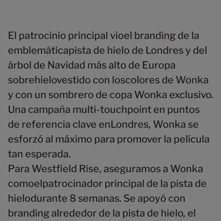
8
8
3
3
3
3
4
9
9
4
4
4
4
5
5
5
5
5
6
El patrocinio principal vioel branding de la
6
6
6
6
7
emblemáticapista de hielo de Londres y del
7
7
7
7
8
árbol de Navidad más alto de Europa
8
8
8
8
9
9
9
9
9
sobrehielovestido con loscolores de Wonka
y con un sombrero de copa Wonka exclusivo.
Una campaña multi-touchpoint en puntos
de referencia clave enLondres, Wonka se
esforzó al máximo para promover la película
tan esperada.
Para Westfield Rise, aseguramos a Wonka
comoelpatrocinador principal de la pista de
hielodurante 8 semanas. Se apoyó con
branding alrededor de la pista de hielo, el