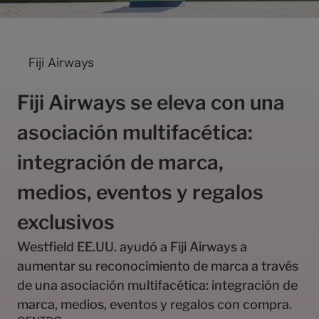
Fiji Airways
Fiji Airways se eleva con una
0
asociación multifacética:
1
0
0
2
integración de marca,
0
1
1
3
0
1
2
2
4
medios, eventos y regalos
1
2
3
3
5
2
3
4
exclusivos
0
4
6
3
4
5
1
5
7
Westfield EE.UU. ayudó a Fiji Airways a
4
5
6
2
6
8
0
aumentar su reconocimiento de marca a través
5
6
7
3
7
9
1
6
7
8
de una asociación multifacética: integración de
4
8
0
2
7
8
9
5
9
1
marca, medios, eventos y regalos con compra.
3