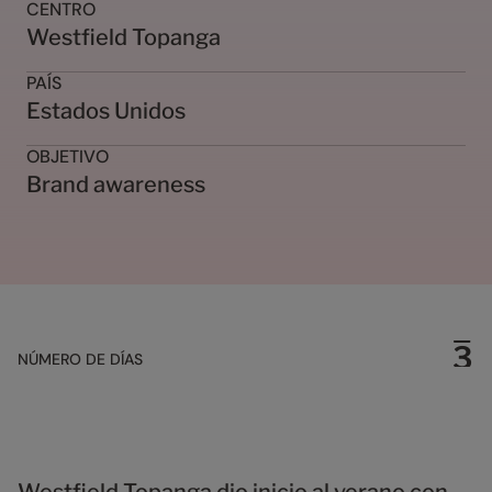
0
CENTRO
1
Westfield Topanga
2
PAÍS
3
Estados Unidos
4
5
OBJETIVO
6
Brand awareness
7
8
9
0
1
2
3
NÚMERO DE DÍAS
4
5
6
7
8
Westfield Topanga dio inicio al verano con