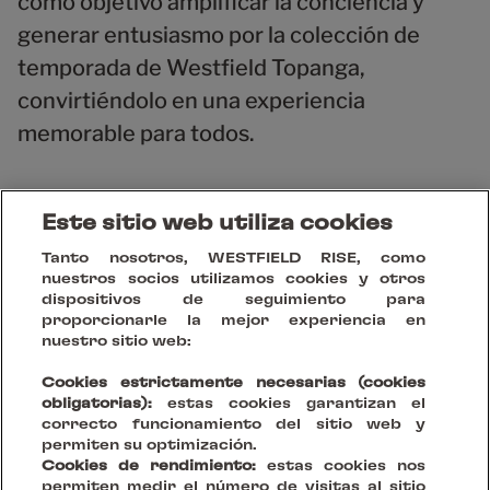
como objetivo amplificar la conciencia y
generar entusiasmo por la colección de
temporada de Westfield Topanga,
convirtiéndolo en una experiencia
memorable para todos.
Este sitio web utiliza cookies
Tanto nosotros, WESTFIELD RISE, como
Obtén las últimas novedades y
nuestros socios utilizamos cookies y otros
dispositivos de seguimiento para
estudios de casos
proporcionarle la mejor experiencia en
nuestro sitio web:
Cookies estrictamente necesarias (cookies
obligatorias):
estas cookies garantizan el
correcto funcionamiento del sitio web y
permiten su optimización.
Cookies de rendimiento:
estas cookies nos
permiten medir el número de visitas al sitio