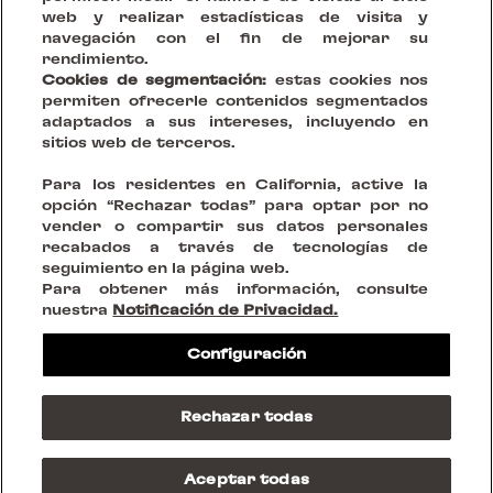
web y realizar estadísticas de visita y
navegación con el fin de mejorar su
rendimiento.
Cookies de segmentación:
estas cookies nos
permiten ofrecerle contenidos segmentados
adaptados a sus intereses, incluyendo en
sitios web de terceros.
Tu Visión, Nuestro Escenario.
Para los residentes en California, active la
opción “Rechazar todas” para optar por no
vender o compartir sus datos personales
Crear lugares sostenibles que reinventen la convivencia
recabados a través de tecnologías de
seguimiento en la página web.
SÍGUENOS EN
Para obtener más información, consulte
nuestra
Notificación de Privacidad.
Avisos legales
Configuración
Políticas de privacidad
Cookies
Do Not Sell or Share my personnal information
Rechazar todas
Condiciones de Contratación
© 2023 Westfield Rise
Aceptar todas