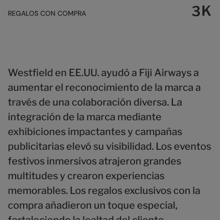
7
8
9
5
9
K
3
REGALOS CON COMPRA
8
9
6
4
9
7
5
8
6
9
7
8
Westfield en EE.UU. ayudó a Fiji Airways a
9
aumentar el reconocimiento de la marca a
través de una colaboración diversa. La
integración de la marca mediante
exhibiciones impactantes y campañas
publicitarias elevó su visibilidad. Los eventos
festivos inmersivos atrajeron grandes
multitudes y crearon experiencias
memorables. Los regalos exclusivos con la
compra añadieron un toque especial,
fortaleciendo la lealtad del cliente.