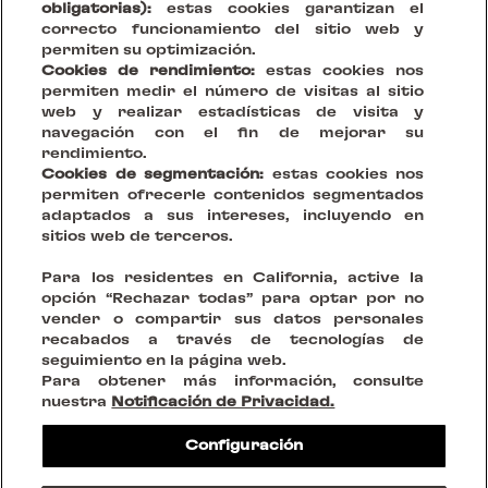
obligatorias):
estas cookies garantizan el
correcto funcionamiento del sitio web y
permiten su optimización.
Cookies de rendimiento:
estas cookies nos
permiten medir el número de visitas al sitio
web y realizar estadísticas de visita y
navegación con el fin de mejorar su
rendimiento.
Cookies de segmentación:
estas cookies nos
permiten ofrecerle contenidos segmentados
adaptados a sus intereses, incluyendo en
sitios web de terceros.
Tu Visión, Nuestro Escenario.
Para los residentes en California, active la
opción “Rechazar todas” para optar por no
Crear lugares sostenibles que reinventen la convivencia
vender o compartir sus datos personales
recabados a través de tecnologías de
seguimiento en la página web.
SÍGUENOS EN
Para obtener más información, consulte
nuestra
Notificación de Privacidad.
Avisos legales
Configuración
Políticas de privacidad
Cookies