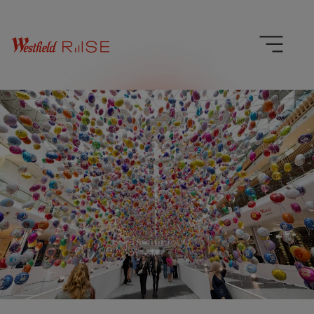
0
0
1
1
2
2
0
3
3