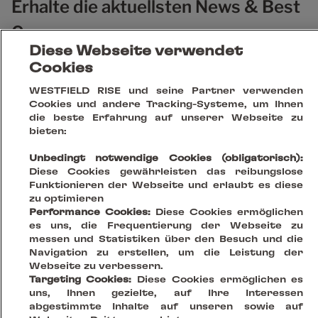
Erhalte die aktuellsten News & Best
Cases
Diese Webseite verwendet
Cookies
WESTFIELD RISE und seine Partner verwenden
Cookies und andere Tracking-Systeme, um Ihnen
die beste Erfahrung auf unserer Webseite zu
bieten:
Unbedingt notwendige Cookies (obligatorisch):
Diese Cookies gewährleisten das reibungslose
Funktionieren der Webseite und erlaubt es diese
zu optimieren
Performance Cookies:
Diese Cookies ermöglichen
es uns, die Frequentierung der Webseite zu
messen und Statistiken über den Besuch und die
Your Vision, Our Stage.
Navigation zu erstellen, um die Leistung der
Webseite zu verbessern.
Targeting Cookies:
Diese Cookies ermöglichen es
uns, Ihnen gezielte, auf Ihre Interessen
Creating sustainable places that reinvent being together
abgestimmte Inhalte auf unseren sowie auf