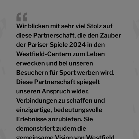
Wir blicken mit sehr viel Stolz auf
diese Partnerschaft, die den Zauber
der Pariser Spiele 2024 in den
Westfield-Centern zum Leben
erwecken und bei unseren
Besuchern für Sport werben wird.
Diese Partnerschaft spiegelt
unseren Anspruch wider,
Verbindungen zu schaffen und
einzigartige, bedeutungsvolle
Erlebnisse anzubieten. Sie
demonstriert zudem die
gemeinsame Vision von Westfield