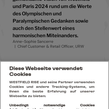
und Paris 2024 rund um die Werte
des Olympischen und
Paralympischen Gedanken sowie
auch den Stellenwert eines
harmonischen Miteinanders.
Anne-Sophie Sancerre
Chief Customer & Retail Officer, URW
Diese Webseite verwendet
Cookies
Erhalte die aktuellsten News & Best
WESTFIELD RISE und seine Partner verwenden
Cookies und andere Tracking-Systeme, um
Cases
Ihnen die beste Erfahrung auf unserer
Webseite zu bieten:
Unbedingt notwendige Cookies