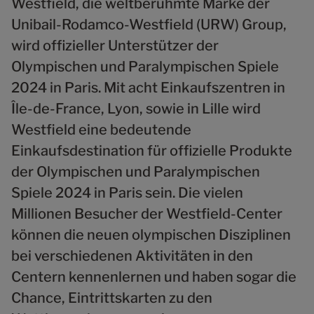
Westfield, die weltberühmte Marke der
Unibail-Rodamco-Westfield (URW) Group,
wird offizieller Unterstützer der
Olympischen und Paralympischen Spiele
2024 in Paris. Mit acht Einkaufszentren in
Île-de-France, Lyon, sowie in Lille wird
Westfield eine bedeutende
Einkaufsdestination für offizielle Produkte
der Olympischen und Paralympischen
Spiele 2024 in Paris sein. Die vielen
Millionen Besucher der Westfield-Center
können die neuen olympischen Disziplinen
bei verschiedenen Aktivitäten in den
Centern kennenlernen und haben sogar die
Chance, Eintrittskarten zu den