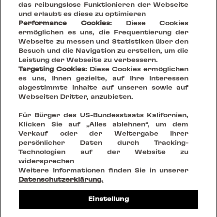
das reibungslose Funktionieren der Webseite
und erlaubt es diese zu optimieren
Performance Cookies:
Diese Cookies
ermöglichen es uns, die Frequentierung der
Webseite zu messen und Statistiken über den
Besuch und die Navigation zu erstellen, um die
Leistung der Webseite zu verbessern.
Targeting Cookies:
Diese Cookies ermöglichen
es uns, Ihnen gezielte, auf Ihre Interessen
abgestimmte Inhalte auf unseren sowie auf
Webseiten Dritter, anzubieten.
Your Vision, Our Stage.
Für Bürger des US-Bundesstaats Kalifornien,
Klicken Sie auf „Alles ablehnen“, um dem
Verkauf oder der Weitergabe Ihrer
Creating sustainable places that reinvent being together
persönlicher Daten durch Tracking-
Technologien auf der Website zu
widersprechen
FOLGE UNS AUF
Weitere Informationen finden Sie in unserer
Datenschutzerklärung.
Rechtliche Hinweise
Einstellung
Datenschutzrichtlinien
Cookies