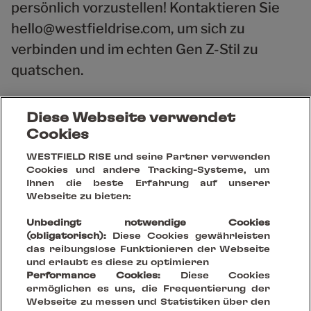
persönlich vorzustellen! Kontaktieren Sie
hello@westfieldrise.com, um sich zu
verbinden und im echten Gen Z-Stil zu
quatschen.
Diese Webseite verwendet
Cookies
Erhalte die aktuellsten News & Best
WESTFIELD RISE und seine Partner verwenden
Cookies und andere Tracking-Systeme, um
Cases
Ihnen die beste Erfahrung auf unserer
Webseite zu bieten:
Unbedingt notwendige Cookies
(obligatorisch):
Diese Cookies gewährleisten
das reibungslose Funktionieren der Webseite
und erlaubt es diese zu optimieren
Performance Cookies:
Diese Cookies
ermöglichen es uns, die Frequentierung der
Webseite zu messen und Statistiken über den