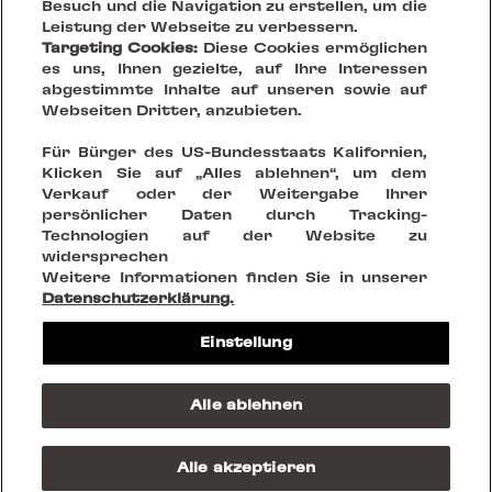
Besuch und die Navigation zu erstellen, um die
Leistung der Webseite zu verbessern.
Targeting Cookies:
Diese Cookies ermöglichen
es uns, Ihnen gezielte, auf Ihre Interessen
abgestimmte Inhalte auf unseren sowie auf
Webseiten Dritter, anzubieten.
Your Vision, Our Stage.
Für Bürger des US-Bundesstaats Kalifornien,
Klicken Sie auf „Alles ablehnen“, um dem
Verkauf oder der Weitergabe Ihrer
Creating sustainable places that reinvent being together
persönlicher Daten durch Tracking-
Technologien auf der Website zu
widersprechen
FOLGE UNS AUF
Weitere Informationen finden Sie in unserer
Datenschutzerklärung.
Rechtliche Hinweise
Einstellung
Datenschutzrichtlinien
Cookies
Nutzungsbedingungen
Alle ablehnen
AGB
© 2023 Westfield Rise
Alle akzeptieren