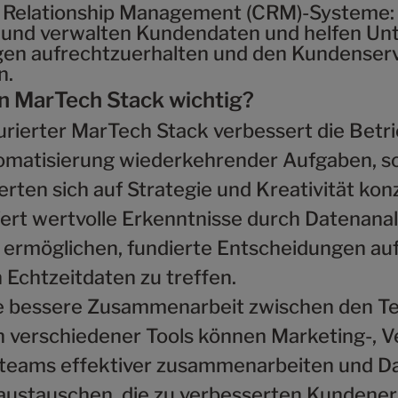
 Relationship Management (CRM)-Systeme
 und verwalten Kundendaten und helfen U
en aufrechtzuerhalten und den Kundenserv
n.
n MarTech Stack wichtig?
urierter MarTech Stack verbessert die Betri
omatisierung wiederkehrender Aufgaben, s
rten sich auf Strategie und Kreativität kon
fert wertvolle Erkenntnisse durch Datenanal
rmöglichen, fundierte Entscheidungen auf
 Echtzeitdaten zu treffen.
ne bessere Zusammenarbeit zwischen den T
on verschiedener Tools können Marketing-, V
teams effektiver zusammenarbeiten und D
austauschen, die zu verbesserten Kundener