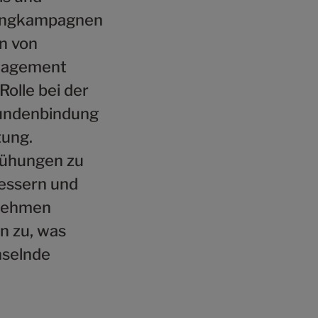
tingkampagnen
n von
anagement
olle bei der
Kundenbindung
tung.
mühungen zu
essern und
rnehmen
n zu, was
hselnde