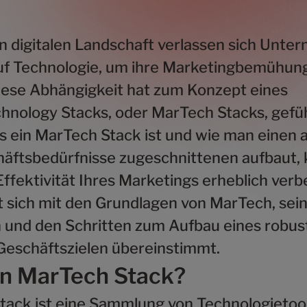
en digitalen Landschaft verlassen sich Unt
f Technologie, um ihre Marketingbemühun
iese Abhängigkeit hat zum Konzept eines
hnology Stacks, oder MarTech Stacks, gefüh
s ein MarTech Stack ist und wie man einen a
äftsbedürfnisse zugeschnittenen aufbaut, 
Effektivität Ihres Marketings erheblich verb
st sich mit den Grundlagen von MarTech, sei
nd den Schritten zum Aufbau eines robust
 Geschäftszielen übereinstimmt.
in MarTech Stack?
tack ist eine Sammlung von Technologietoo