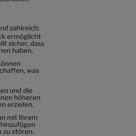
nd zahlreich:
ck ermöglicht
t sicher, dass
onen haben.
 können
chaffen, was
.
en und die
inen höheren
n erzielen.
nn mit Ihrem
 hinzufügen
 zu stören.