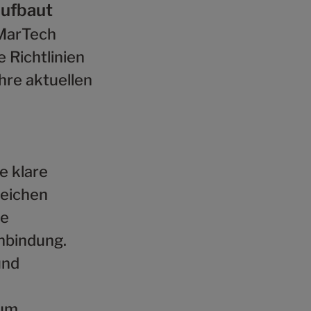
aufbaut
 MarTech
 Richtlinien
Ihre aktuellen
e klare
reichen
ie
nbindung.
und
 um