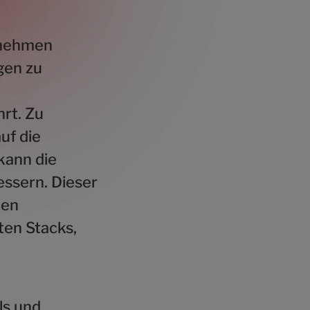
ernehmen
gen zu
rt. Zu
uf die
kann die
essern. Dieser
nen
en Stacks,
ls und