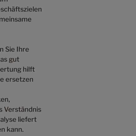
eschäftszielen
gemeinsame
n Sie Ihre
was gut
rtung hilft
ie ersetzen
en,
 Verständnis
lyse liefert
en kann.