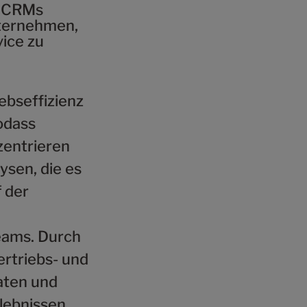
:
CRMs
nternehmen,
ice zu
ebseffizienz
odass
zentrieren
ysen, die es
 der
eams. Durch
ertriebs- und
aten und
lebnissen