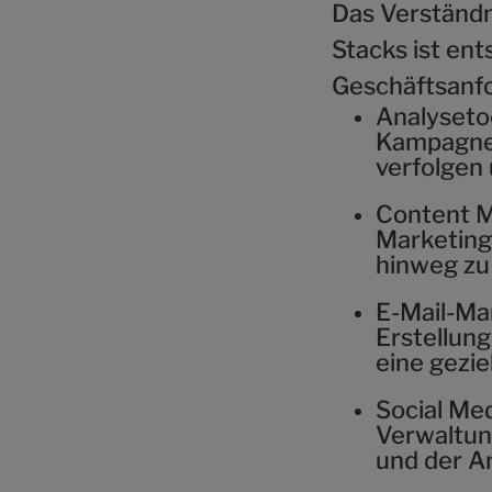
Das Verständ
Stacks ist ent
Geschäftsanfo
Analyseto
Kampagnen
verfolgen 
Content 
Marketinge
hinweg zu 
E-Mail-Ma
Erstellun
eine gezi
Social Me
Verwaltun
und der A