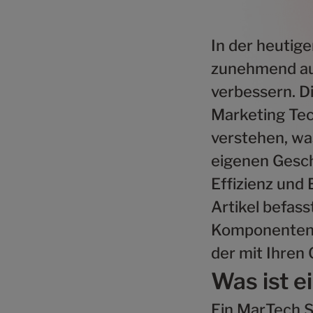
In der heutig
zunehmend au
verbessern. D
Marketing Tec
verstehen, wa
eigenen Gesch
Effizienz und 
Artikel befas
Komponenten u
der mit Ihren
Was ist e
Ein MarTech S