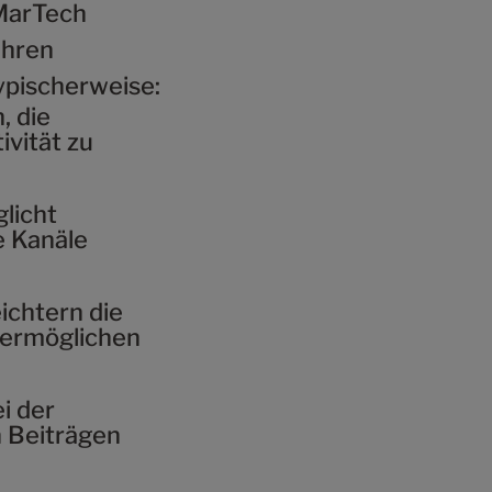
MarTech
Ihren
ypischerweise:
, die
vität zu
licht
e Kanäle
ichtern die
 ermöglichen
i der
 Beiträgen