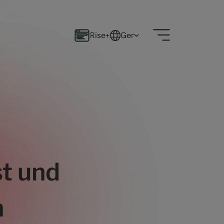
Rise+
Ger
st und
n