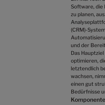
Software, di
zu planen, au
Analyseplattf
(CRM)-Systeme
Automatisier
und der Bereit
Das Hauptziel
optimieren, d
letztendlich 
wachsen, nimm
einen gut stru
Bedürfnisse u
Komponenten