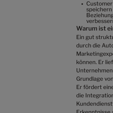
Customer
speichern
Beziehung
verbesser
Warum ist ei
Ein gut strukt
durch die Aut
Marketingexpe
können. Er lie
Unternehmen e
Grundlage von
Er fördert ei
die Integrati
Kundendienst
Erkenntnisse 